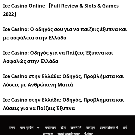
Ice Casino Online 【Full Review & Slots & Games
2022】
Ice Casino: Ο οδηγός σου για να παίζεις έξυπνα και
με ασφάλεια στην Ελλάδα
Ice Casino: Οδηγός για να Παίζεις Έξυπνα και
Ασφαλώς στην Ελλάδα
Ice Casino στην Ελλάδα: Οδηγός, Προβλήματα και
Λύσεις με Ανθρώπινη Ματιά
Ice Casino στην Ελλάδα: Οδηγός, Προβλήματα και
Λύσεις για να Παίζεις Έξυπνα
राज्य
मध्य प्रदेश
मनोरंजन
खेल
राजनीति
क्राइम
आज फोकस में
धर्म
स्वास्थ्य
सबसे अच्छी खबर
ई-पेपर