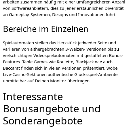
arbeiten zusammen häufig mit einer umfangreicheren Anzahl
von Softwareanbietern, dies zu jener erstaunlichen Diversität
an Gameplay-Systemen, Designs und Innovationen führt.
Bereiche im Einzelnen
Spielautomaten stellen das Herzstück jedweder Seite und
variieren von althergebrachten 3-Walzen- Versionen bis zu
vielschichtigen Videospielautomaten mit gestaffelten Bonus-
Features. Table Games wie Roulette, Blackjack wie auch
Baccarat finden sich in vielen Versionen präsentiert, wobei
Live-Casino-Sektionen authentische Glücksspiel-Ambiente
unmittelbar auf Deinen Monitor übertragen.
Interessante
Bonusangebote und
Sonderangebote