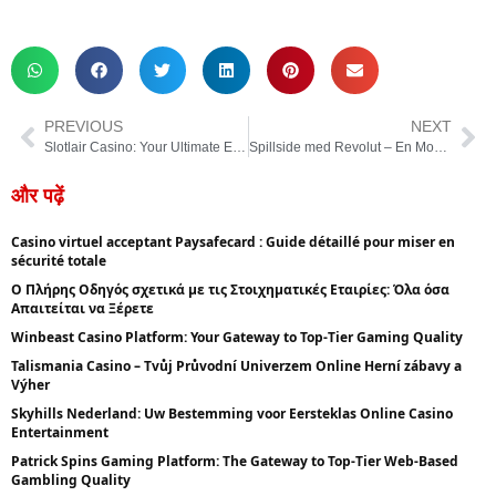
PREVIOUS
NEXT
Slotlair Casino: Your Ultimate Entry Point to Premium Online Gaming Quality
Spillside med Revolut – En Moderne Betalingsmetode for Spillere i Norge
और पढ़ें
Casino virtuel acceptant Paysafecard : Guide détaillé pour miser en
sécurité totale
Ο Πλήρης Οδηγός σχετικά με τις Στοιχηματικές Εταιρίες: Όλα όσα
Απαιτείται να Ξέρετε
Winbeast Casino Platform: Your Gateway to Top-Tier Gaming Quality
Talismania Casino – Tvůj Průvodní Univerzem Online Herní zábavy a
Výher
Skyhills Nederland: Uw Bestemming voor Eersteklas Online Casino
Entertainment
Patrick Spins Gaming Platform: The Gateway to Top-Tier Web-Based
Gambling Quality