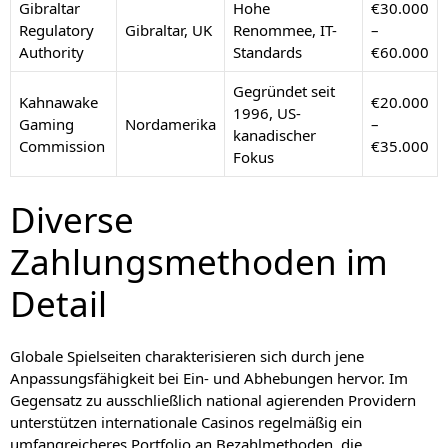
Gibraltar
Hohe
€30.000
Regulatory
Gibraltar, UK
Renommee, IT-
–
Authority
Standards
€60.000
Gegründet seit
Kahnawake
€20.000
1996, US-
Gaming
Nordamerika
–
kanadischer
Commission
€35.000
Fokus
Diverse
Zahlungsmethoden im
Detail
Globale Spielseiten charakterisieren sich durch jene
Anpassungsfähigkeit bei Ein- und Abhebungen hervor. Im
Gegensatz zu ausschließlich national agierenden Providern
unterstützen internationale Casinos regelmäßig ein
umfangreicheres Portfolio an Bezahlmethoden, die