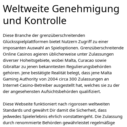
Weltweite Genehmigung
und Kontrolle
Diese Branche der grenzüberschreitenden
Glücksspielplattformen bietet Nutzern Zugriff zu einer
imposanten Auswahl an Spieloptionen. Grenzüberschreitende
Online Casinos agieren üblicherweise unter Zulassungen
diverser Hoheitsgebiete, wobei Malta, Curacao sowie
Gibraltar zu jenen bekanntesten Regulierungsbehörden
gehören. Jene bestätigte Realität belegt, dass jene Malta
Gaming Authority von 2004 circa 300 Zulassungen an
Internet-Casino-Betreiber ausgestellt hat, welches sie zu der
der angesehensten Aufsichtsbehörden qualifiziert.
Diese Webseite funktioniert nach rigorosen weltweiten
Standards und gewährt Dir damit die Sicherheit, dass
jedwedes Spielerlebnis ehrlich vonstattengeht. Die Zulassung
durch renommierte Behörden gewährleistet regelmäßige