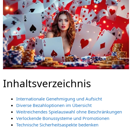
Inhaltsverzeichnis
Internationale Genehmigung und Aufsicht
Diverse Bezahloptionen im Übersicht
Weitreichendes Spielauswahl ohne Beschränkungen
Verlockende Bonussysteme und Promotionen
Technische Sicherheitsaspekte bedenken