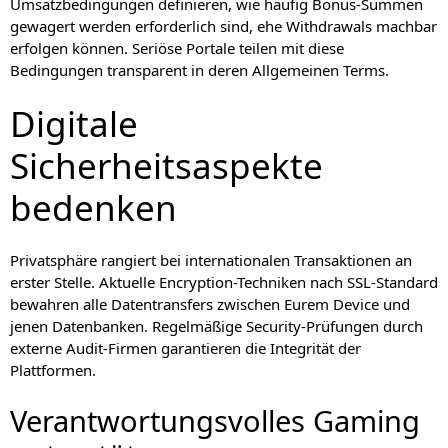
Umsatzbedingungen definieren, wie häufig Bonus-Summen
gewagert werden erforderlich sind, ehe Withdrawals machbar
erfolgen können. Seriöse Portale teilen mit diese
Bedingungen transparent in deren Allgemeinen Terms.
Digitale
Sicherheitsaspekte
bedenken
Privatsphäre rangiert bei internationalen Transaktionen an
erster Stelle. Aktuelle Encryption-Techniken nach SSL-Standard
bewahren alle Datentransfers zwischen Eurem Device und
jenen Datenbanken. Regelmäßige Security-Prüfungen durch
externe Audit-Firmen garantieren die Integrität der
Plattformen.
Verantwortungsvolles Gaming