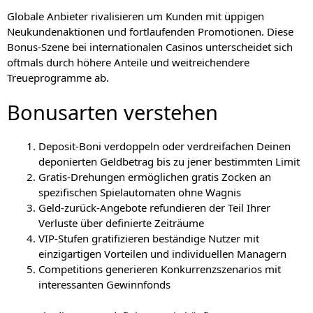
Globale Anbieter rivalisieren um Kunden mit üppigen
Neukundenaktionen und fortlaufenden Promotionen. Diese
Bonus-Szene bei internationalen Casinos unterscheidet sich
oftmals durch höhere Anteile und weitreichendere
Treueprogramme ab.
Bonusarten verstehen
Deposit-Boni verdoppeln oder verdreifachen Deinen
deponierten Geldbetrag bis zu jener bestimmten Limit
Gratis-Drehungen ermöglichen gratis Zocken an
spezifischen Spielautomaten ohne Wagnis
Geld-zurück-Angebote refundieren der Teil Ihrer
Verluste über definierte Zeiträume
VIP-Stufen gratifizieren beständige Nutzer mit
einzigartigen Vorteilen und individuellen Managern
Competitions generieren Konkurrenzszenarios mit
interessanten Gewinnfonds