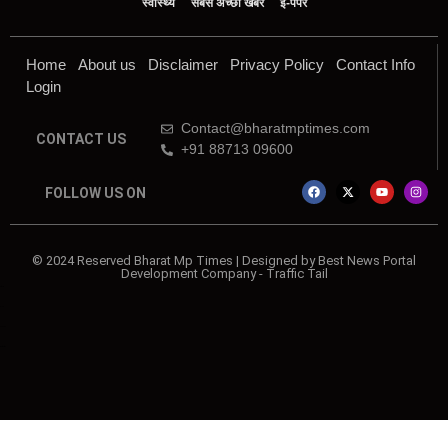
स्वास्थ्य
सबसे अच्छी खबर
ई-पेपर
Home
About us
Disclaimer
Privacy Policy
Contact Info
Login
Contact@bharatmptimes.com
CONTACT US
+91 88713 09600
FOLLOW US ON
© 2024 Reserved Bharat Mp Times | Designed by
Best News Portal
Development Company
-
Traffic Tail
twork
o Blog
al Convey
eting tips