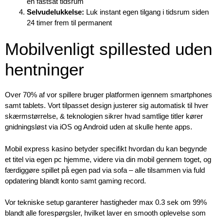
en fastsat tidsrum
Selvudelukkelse:
Luk instant egen tilgang i tidsrum siden
24 timer frem til permanent
Mobilvenligt spillested uden
hentninger
Over 70% af vor spillere bruger platformen igennem smartphones
samt tablets. Vort tilpasset design justerer sig automatisk til hver
skærmstørrelse, & teknologien sikrer hvad samtlige titler kører
gnidningsløst via iOS og Android uden at skulle hente apps.
Mobil express kasino betyder specifikt hvordan du kan begynde
et titel via egen pc hjemme, videre via din mobil gennem toget, og
færdiggøre spillet på egen pad via sofa – alle tilsammen via fuld
opdatering blandt konto samt gaming record.
Vor tekniske setup garanterer hastigheder max 0.3 sek om 99%
blandt alle forespørgsler, hvilket laver en smooth oplevelse som