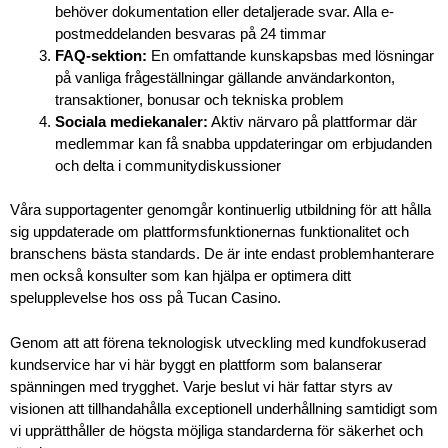
behöver dokumentation eller detaljerade svar. Alla e-
postmeddelanden besvaras på 24 timmar
FAQ-sektion:
En omfattande kunskapsbas med lösningar
på vanliga frågeställningar gällande användarkonton,
transaktioner, bonusar och tekniska problem
Sociala mediekanaler:
Aktiv närvaro på plattformar där
medlemmar kan få snabba uppdateringar om erbjudanden
och delta i communitydiskussioner
Våra supportagenter genomgår kontinuerlig utbildning för att hålla
sig uppdaterade om plattformsfunktionernas funktionalitet och
branschens bästa standards. De är inte endast problemhanterare
men också konsulter som kan hjälpa er optimera ditt
spelupplevelse hos oss på Tucan Casino.
Genom att att förena teknologisk utveckling med kundfokuserad
kundservice har vi här byggt en plattform som balanserar
spänningen med trygghet. Varje beslut vi här fattar styrs av
visionen att tillhandahålla exceptionell underhållning samtidigt som
vi upprätthåller de högsta möjliga standarderna för säkerhet och