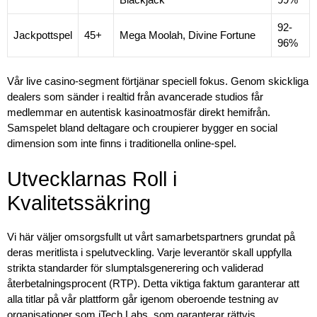
92-
Jackpottspel
45+
Mega Moolah, Divine Fortune
96%
Vår live casino-segment förtjänar speciell fokus. Genom skickliga
dealers som sänder i realtid från avancerade studios får
medlemmar en autentisk kasinoatmosfär direkt hemifrån.
Samspelet bland deltagare och croupierer bygger en social
dimension som inte finns i traditionella online-spel.
Utvecklarnas Roll i
Kvalitetssäkring
Vi här väljer omsorgsfullt ut vårt samarbetspartners grundat på
deras meritlista i spelutveckling. Varje leverantör skall uppfylla
strikta standarder för slumptalsgenerering och validerad
återbetalningsprocent (RTP). Detta viktiga faktum garanterar att
alla titlar på vår plattform går igenom oberoende testning av
organisationer som iTech Labs, som garanterar rättvis