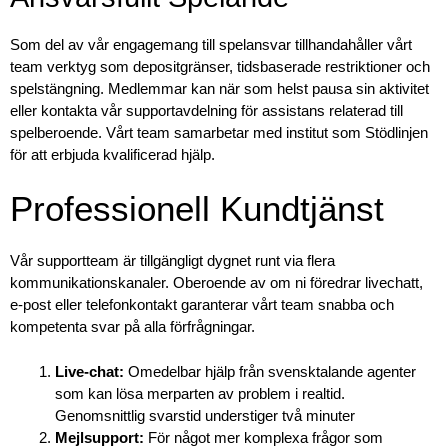
Som del av vår engagemang till spelansvar tillhandahåller vårt
team verktyg som depositgränser, tidsbaserade restriktioner och
spelstängning. Medlemmar kan när som helst pausa sin aktivitet
eller kontakta vår supportavdelning för assistans relaterad till
spelberoende. Vårt team samarbetar med institut som Stödlinjen
för att erbjuda kvalificerad hjälp.
Professionell Kundtjänst
Vår supportteam är tillgängligt dygnet runt via flera
kommunikationskanaler. Oberoende av om ni föredrar livechatt,
e-post eller telefonkontakt garanterar vårt team snabba och
kompetenta svar på alla förfrågningar.
Live-chat:
Omedelbar hjälp från svensktalande agenter
som kan lösa merparten av problem i realtid.
Genomsnittlig svarstid understiger två minuter
Mejlsupport:
För något mer komplexa frågor som