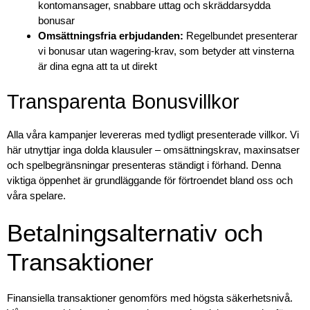
kontomansager, snabbare uttag och skräddarsydda
bonusar
Omsättningsfria erbjudanden:
Regelbundet presenterar
vi bonusar utan wagering-krav, som betyder att vinsterna
är dina egna att ta ut direkt
Transparenta Bonusvillkor
Alla våra kampanjer levereras med tydligt presenterade villkor. Vi
här utnyttjar inga dolda klausuler – omsättningskrav, maxinsatser
och spelbegränsningar presenteras ständigt i förhand. Denna
viktiga öppenhet är grundläggande för förtroendet bland oss och
våra spelare.
Betalningsalternativ och
Transaktioner
Finansiella transaktioner genomförs med högsta säkerhetsnivå.