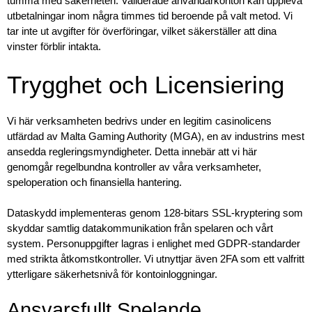
tumma med säkerheten. Validerade användarkonton kan uppleva
utbetalningar inom några timmes tid beroende på valt metod. Vi
tar inte ut avgifter för överföringar, vilket säkerställer att dina
vinster förblir intakta.
Trygghet och Licensiering
Vi här verksamheten bedrivs under en legitim casinolicens
utfärdad av Malta Gaming Authority (MGA), en av industrins mest
ansedda regleringsmyndigheter. Detta innebär att vi här
genomgår regelbundna kontroller av våra verksamheter,
speloperation och finansiella hantering.
Dataskydd implementeras genom 128-bitars SSL-kryptering som
skyddar samtlig datakommunikation från spelaren och vårt
system. Personuppgifter lagras i enlighet med GDPR-standarder
med strikta åtkomstkontroller. Vi utnyttjar även 2FA som ett valfritt
ytterligare säkerhetsnivå för kontoinloggningar.
Ansvarsfullt Spelande