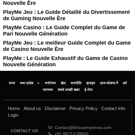
Nouvelle Ère
PlayMe Jeu : Le Guide Détaillé du Divertissement
de Gaming Nouvelle Ère
PlayMe Casino : Le Guide Complet du Game de
Pari Nouvelle Génération
PlayMe Jeu : Le meilleur Guide Complet du Game
de Casino Nouvelle Ère
PlayMe : Le Guide Exhaustif du Game de Casino
Nouvelle Génération
राज्य
मध्य प्रदेश
मनोरंजन
खेल
राजनीति
क्राइम
आज फोकस में
धर्म
स्वास्थ्य
सबसे अच्छी खबर
ई-पेपर
Home
About us
Disclaimer
Privacy Policy
Contact Info
Login
Contact@bharatmptimes.com
CONTACT US
+91 88713 09600