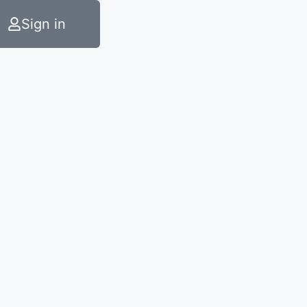
Sign in