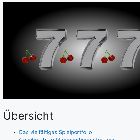
Übersicht
Das vielfältiges Spielportfolio
Geschützte Zahlungsoptionen bei uns