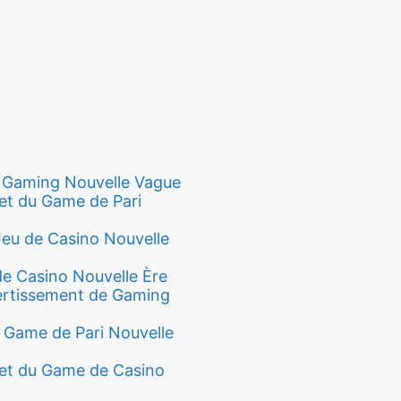
e Gaming Nouvelle Vague
et du Game de Pari
 Jeu de Casino Nouvelle
de Casino Nouvelle Ère
vertissement de Gaming
 Game de Pari Nouvelle
let du Game de Casino