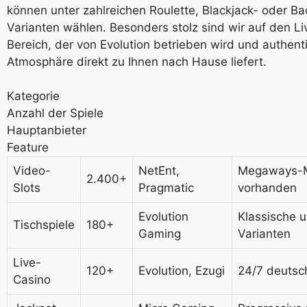
können unter zahlreichen Roulette, Blackjack- oder Ba
Varianten wählen. Besonders stolz sind wir auf den L
Bereich, der von Evolution betrieben wird und authent
Atmosphäre direkt zu Ihnen nach Hause liefert.
Kategorie
Anzahl der Spiele
Hauptanbieter
Feature
Video-
NetEnt,
Megaways-
2.400+
Slots
Pragmatic
vorhanden
Evolution
Klassische 
Tischspiele
180+
Gaming
Varianten
Live-
120+
Evolution, Ezugi
24/7 deutsc
Casino