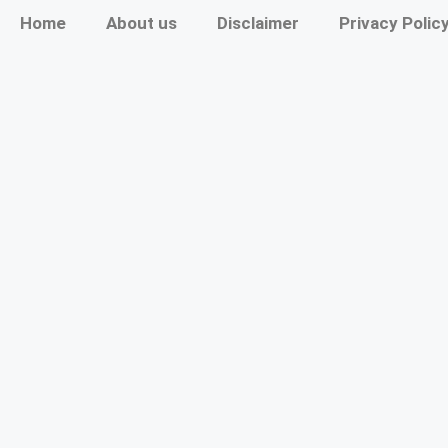
Home
About us
Disclaimer
Privacy Polic