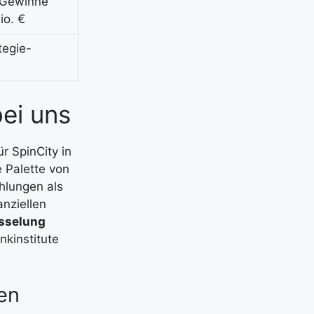
 Gewinne
io. €
tegie-
ei uns
r SpinCity in
e Palette von
hlungen als
nziellen
sselung
kinstitute
en