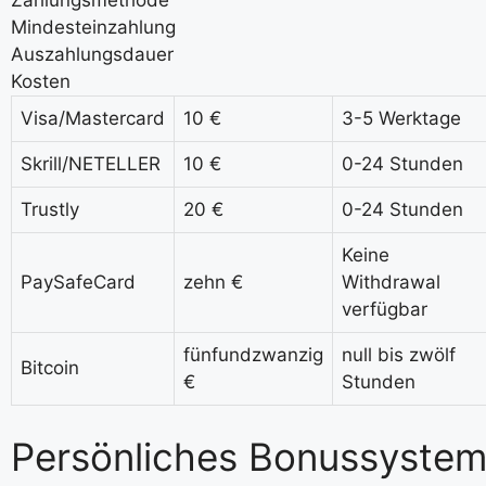
Zahlungsmethode
Mindesteinzahlung
Auszahlungsdauer
Kosten
Visa/Mastercard
10 €
3-5 Werktage
Skrill/NETELLER
10 €
0-24 Stunden
Trustly
20 €
0-24 Stunden
Keine
PaySafeCard
zehn €
Withdrawal
verfügbar
fünfundzwanzig
null bis zwölf
Bitcoin
€
Stunden
Persönliches Bonussyste