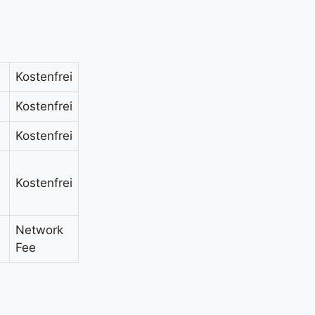
Kostenfrei
Kostenfrei
Kostenfrei
Kostenfrei
Network
Fee
m