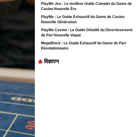
PlayMe Jeu : Le meilleur Guide Complet du Game de
Casino Nouvelle Ère
PlayMe : Le Guide Exhaustif du Game de Casino
Nouvelle Génération
PlayMe Casino : Le Guide Détaillé du Divertissement
de Pari Nouvelle Vague
MegaBlock : Le Guide Exhaustif du Game de Pari
Révolutionnaire
विज्ञापन