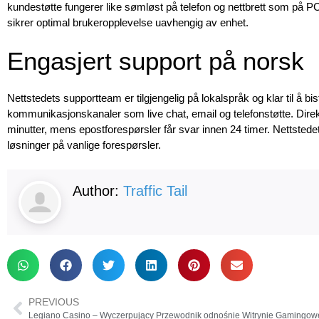
kundestøtte fungerer like sømløst på telefon og nettbrett som på 
sikrer optimal brukeropplevelse uavhengig av enhet.
Engasjert support på norsk
Nettstedets supportteam er tilgjengelig på lokalspråk og klar til å bistå
kommunikasjonskanaler som live chat, email og telefonstøtte. Direk
minutter, mens epostforespørsler får svar innen 24 timer. Nettste
løsninger på vanlige forespørsler.
Author:
Traffic Tail
PREVIOUS
Legiano Casino – Wyczerpujący Przewodnik odnośnie Witrynie Gamingow