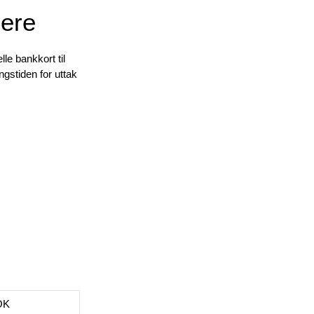
lere
le bankkort til
gstiden for uttak
OK