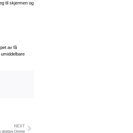
g til skjermen og
pet av få
r umiddelbare
NEXT
digitais Online