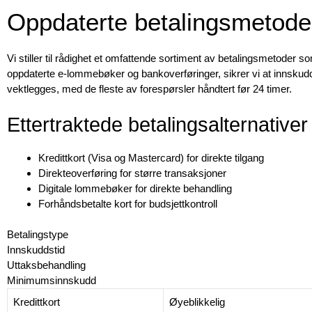
Oppdaterte betalingsmetoder 
Vi stiller til rådighet et omfattende sortiment av betalingsmetoder 
oppdaterte e-lommebøker og bankoverføringer, sikrer vi at innskudd
vektlegges, med de fleste av forespørsler håndtert før 24 timer.
Ettertraktede betalingsalternativer
Kredittkort (Visa og Mastercard) for direkte tilgang
Direkteoverføring for større transaksjoner
Digitale lommebøker for direkte behandling
Forhåndsbetalte kort for budsjettkontroll
Betalingstype
Innskuddstid
Uttaksbehandling
Minimumsinnskudd
Kredittkort
Øyeblikkelig