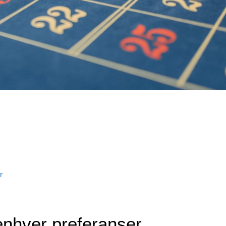
r
enhver preferanser