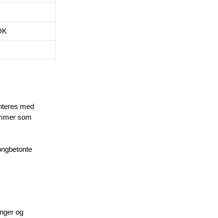
OK
enteres med
rammer som
songbetonte
inger og