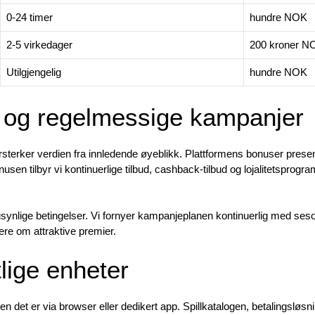
0-24 timer
hundre NOK
2-5 virkedager
200 kroner N
Utilgjengelig
hundre NOK
 og regelmessige kampanjer
erker verdien fra innledende øyeblikk. Plattformens bonuser pres
sen tilbyr vi kontinuerlige tilbud, cashback-tilbud og lojalitetsprog
 usynlige betingelser. Vi fornyer kampanjeplanen kontinuerlig med se
ere om attraktive premier.
lige enheter
ten det er via browser eller dedikert app. Spillkatalogen, betalingsløsn