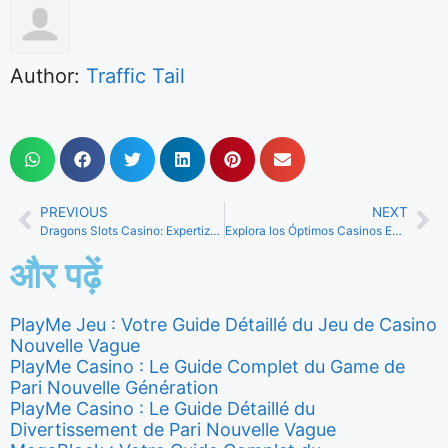
Author:
Traffic Tail
PREVIOUS
NEXT
Dragons Slots Casino: Expertiza Supremă de Jocuri de noroc On-line în tara
Explora los Óptimos Casinos En línea Argentina para Disfrutar del Entretenimiento Seguro
और पढ़ें
PlayMe Jeu : Votre Guide Détaillé du Jeu de Casino
Nouvelle Vague
PlayMe Casino : Le Guide Complet du Game de
Pari Nouvelle Génération
PlayMe Casino : Le Guide Détaillé du
Divertissement de Pari Nouvelle Vague