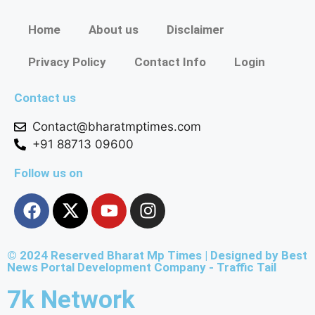
Home
About us
Disclaimer
Privacy Policy
Contact Info
Login
Contact us
Contact@bharatmptimes.com
+91 88713 09600
Follow us on
© 2024 Reserved Bharat Mp Times | Designed by
Best
News Portal Development Company
-
Traffic Tail
7k Network