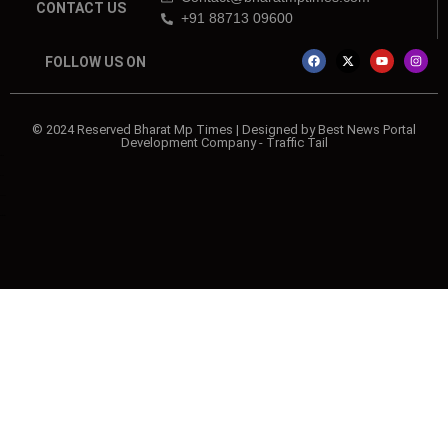
CONTACT US
+91 88713 09600
FOLLOW US ON
© 2024 Reserved Bharat Mp Times | Designed by
Best News Portal
Development Company
-
Traffic Tail
twork
o Blog
al Convey
eting tips