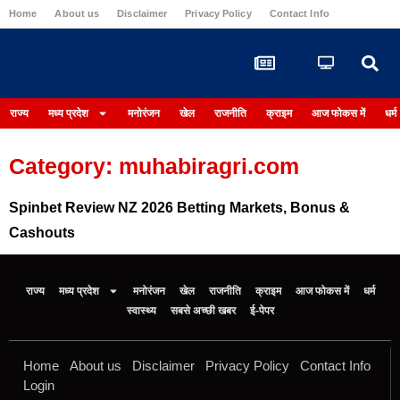
Home
About us
Disclaimer
Privacy Policy
Contact Info
Login
राज्य
मध्य प्रदेश
मनोरंजन
खेल
राजनीति
क्राइम
आज फोकस में
धर्म
Category: muhabiragri.com
Spinbet Review NZ 2026 Betting Markets, Bonus &
Cashouts
राज्य
मध्य प्रदेश
मनोरंजन
खेल
राजनीति
क्राइम
आज फोकस में
धर्म
स्वास्थ्य
सबसे अच्छी खबर
ई-पेपर
Home
About us
Disclaimer
Privacy Policy
Contact Info
Login