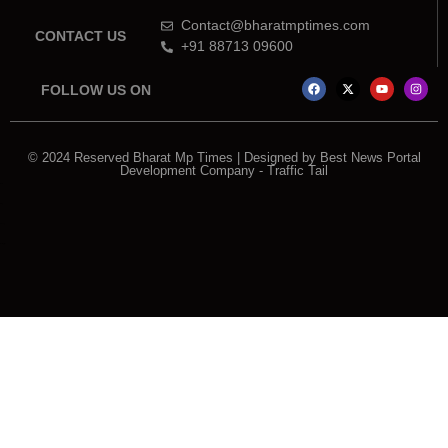
Contact@bharatmptimes.com
CONTACT US
+91 88713 09600
FOLLOW US ON
© 2024 Reserved Bharat Mp Times | Designed by
Best News Portal
Development Company
-
Traffic Tail
twork
 Blog
l Convey
eting tips