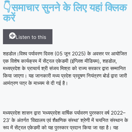
👇समाचार सुनने के लिए यहां क्लिक
करें
Listen to this
शहडोल।विश्व पर्यावरण दिवस (05 जून 2025) के अवसर पर आयोजित
एक विशेष कार्यक्रम में सेंट्रल एकेडमी (इंग्लिश मीडियम), शहडोल,
मध्यप्रदेश के प्राचार्य श्री संजय मिश्रा को राज्य सरकार द्वारा सम्मानित
किया जाएगा। यह जानकारी मध्य प्रदेश प्रदूषण नियंत्रण बोर्ड द्वारा जारी
आमंत्रण पत्र के माध्यम से दी गई है।
मध्यप्रदेश शासन द्वारा ‘मध्यप्रदेश वार्षिक पर्यावरण पुरस्कार वर्ष 2022–
23’ के अंतर्गत ‘विद्यालय एवं शैक्षणिक संस्था’ श्रेणी में चयनित संस्थान के
रूप में सेंट्रल एकेडमी को यह पुरस्कार प्रदान किया जा रहा है। यह