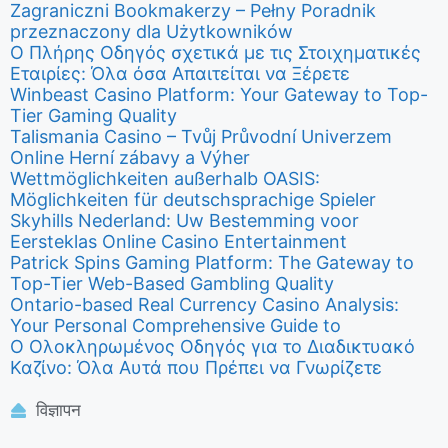
Zagraniczni Bookmakerzy – Pełny Poradnik
przeznaczony dla Użytkowników
Ο Πλήρης Οδηγός σχετικά με τις Στοιχηματικές
Εταιρίες: Όλα όσα Απαιτείται να Ξέρετε
Winbeast Casino Platform: Your Gateway to Top-
Tier Gaming Quality
Talismania Casino – Tvůj Průvodní Univerzem
Online Herní zábavy a Výher
Wettmöglichkeiten außerhalb OASIS:
Möglichkeiten für deutschsprachige Spieler
Skyhills Nederland: Uw Bestemming voor
Eersteklas Online Casino Entertainment
Patrick Spins Gaming Platform: The Gateway to
Top-Tier Web-Based Gambling Quality
Ontario-based Real Currency Casino Analysis:
Your Personal Comprehensive Guide to
Ο Ολοκληρωμένος Οδηγός για το Διαδικτυακό
Καζίνο: Όλα Αυτά που Πρέπει να Γνωρίζετε
विज्ञापन