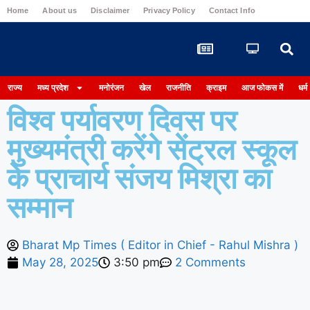
Home
About us
Disclaimer
Privacy Policy
Contact Info
Login
राज्य
मध्य प्रदेश
मनोरंजन
खेल
राजनीति
क्राइम
आज फोकस में
धर्म
विश्व पर्यावरण दिवस पर
मुख्यमंत्री करेंगे सेंट्रल स्कूल
के प्राचार्य संजय मिश्रा का
सम्मान
Bharat Mp Times ( Editor in Chief - Rahul Mishra )
May 28, 2025
3:50 pm
2 Comments