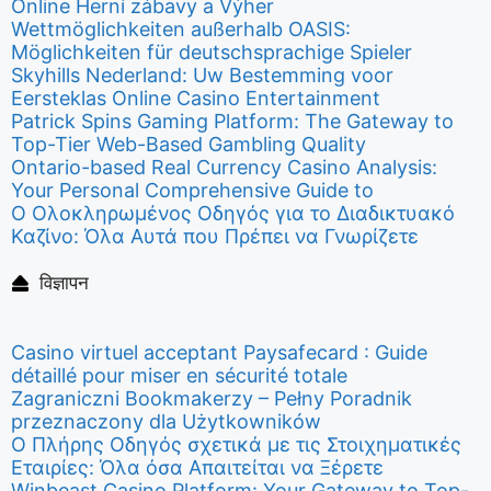
Online Herní zábavy a Výher
Wettmöglichkeiten außerhalb OASIS:
Möglichkeiten für deutschsprachige Spieler
Skyhills Nederland: Uw Bestemming voor
Eersteklas Online Casino Entertainment
Patrick Spins Gaming Platform: The Gateway to
Top-Tier Web-Based Gambling Quality
Ontario-based Real Currency Casino Analysis:
Your Personal Comprehensive Guide to
Ο Ολοκληρωμένος Οδηγός για το Διαδικτυακό
Καζίνο: Όλα Αυτά που Πρέπει να Γνωρίζετε
विज्ञापन
Casino virtuel acceptant Paysafecard : Guide
détaillé pour miser en sécurité totale
Zagraniczni Bookmakerzy – Pełny Poradnik
przeznaczony dla Użytkowników
Ο Πλήρης Οδηγός σχετικά με τις Στοιχηματικές
Εταιρίες: Όλα όσα Απαιτείται να Ξέρετε
Winbeast Casino Platform: Your Gateway to Top-