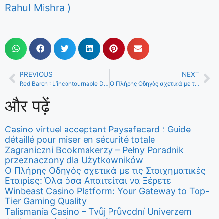
Rahul Mishra )
PREVIOUS
NEXT
Red Baron : L’incontournable Divertissement de Casino Iconique Inspiré de l’Expert de le Vol
Ο Πλήρης Οδηγός σχετικά με το CasinoBossy: Ειδική Ανάλυση καθώς και Χαρακτηριστικά
और पढ़ें
Casino virtuel acceptant Paysafecard : Guide
détaillé pour miser en sécurité totale
Zagraniczni Bookmakerzy – Pełny Poradnik
przeznaczony dla Użytkowników
Ο Πλήρης Οδηγός σχετικά με τις Στοιχηματικές
Εταιρίες: Όλα όσα Απαιτείται να Ξέρετε
Winbeast Casino Platform: Your Gateway to Top-
Tier Gaming Quality
Talismania Casino – Tvůj Průvodní Univerzem