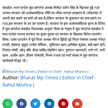
शहडोल।मध्य प्रदेश युवा कांग्रेस अध्यक्ष मितेंद्र दर्शन सिंह के खिलाफ हुई FIR
भाजपा सरकार की अलोकतांत्रिक नीति का जीता-जागता उदाहरण है।लोकतंत्र में
अपनी बात कहने का सभी को हक है,लेकिन सरकार के कुशासन का सच बताने पर
FIR,इस सरकार के डर का प्रमाण है।
सरकार के इस अलोकतांत्रिक कृत्य के विरोध
में युवा कांग्रेस शहडोल जिलाध्यक्ष अनुपम गौतम के नेतृत्व में युवा कांग्रेस शहडोल ने
मध्य प्रदेश भाजपा सरकार का फूंका पुतला एवं सरकार के खिलाफ विरोध प्रदर्शन
किया।उक्त प्रदर्शन में पूर्व जिला अध्यक्ष नीरज द्विवेदी पूर्व जिला पंचायत अध्यक्ष नरेंद्र
मरावी, मोहम्मद यूसुफ राजेश सोंधिया , सुफियान खान,अभिषेक शुक्ला, सबी खान बंटी,
निशांत जोशी ,सोनू चौबे ,शेख आबिद,मोहसिन खान, मुशरान खानश्री, नमो गर्ग, सनी
खान ,अलीम खान ,शिवम गोस्वामी, निभम रजक एवं भारी संख्या में युवा कांग्रेस
कार्यकर्ता मौजूद रहे।
Author:
Bharat Mp Times ( Editor in Chief -
Rahul Mishra )