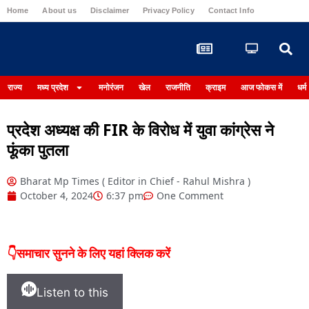
Home
About us
Disclaimer
Privacy Policy
Contact Info
Login
राज्य
मध्य प्रदेश
मनोरंजन
खेल
राजनीति
क्राइम
आज फोकस में
धर्म
प्रदेश अध्यक्ष की FIR के विरोध में युवा कांग्रेस ने
फूंका पुतला
Bharat Mp Times ( Editor in Chief - Rahul Mishra )
October 4, 2024
6:37 pm
One Comment
👇समाचार सुनने के लिए यहां क्लिक करें
Listen to this