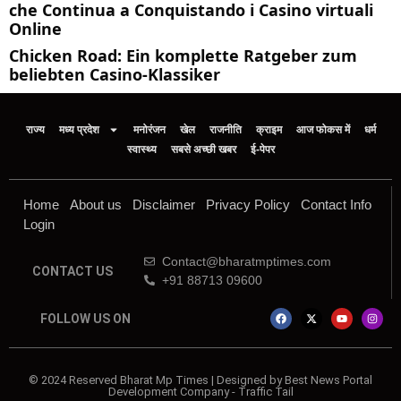
che Continua a Conquistando i Casino virtuali
Online
Chicken Road: Ein komplette Ratgeber zum
beliebten Casino-Klassiker
राज्य
मध्य प्रदेश
मनोरंजन
खेल
राजनीति
क्राइम
आज फोकस में
धर्म
स्वास्थ्य
सबसे अच्छी खबर
ई-पेपर
Home
About us
Disclaimer
Privacy Policy
Contact Info
Login
Contact@bharatmptimes.com
CONTACT US
+91 88713 09600
FOLLOW US ON
© 2024 Reserved Bharat Mp Times | Designed by
Best News Portal
Development Company
-
Traffic Tail