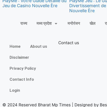
PlayMe : Votre Guide Détaillé du
PlayMe Jeu : Le Gu
Jeu de Casino Nouvelle Ère
Divertissement d
Nouvelle Ère
राज्य
मध्य प्रदेश
मनोरंजन
खेल
र
Contact us
Home
About us
Disclaimer
Privacy Policy
Contact Info
Login
© 2024 Reserved Bharat Mp Times | Designed by
Bes