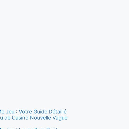
e Jeu : Votre Guide Détaillé
u de Casino Nouvelle Vague