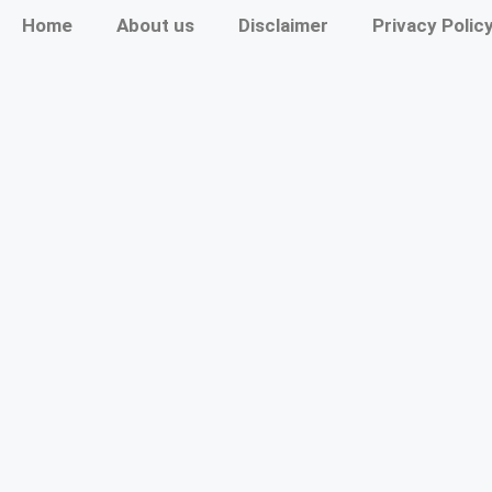
Home
About us
Disclaimer
Privacy Polic