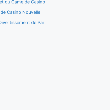
let du Game de Casino
 de Casino Nouvelle
Divertissement de Pari