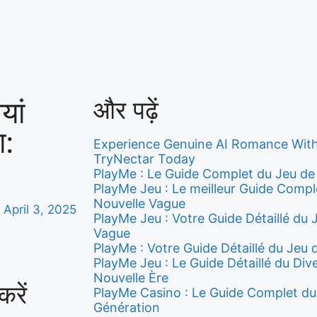
यां
और पढ़ें
ा:
Experience Genuine AI Romance Witho
TryNectar Today
PlayMe : Le Guide Complet du Jeu d
PlayMe Jeu : Le meilleur Guide Compl
Nouvelle Vague
April 3, 2025
PlayMe Jeu : Votre Guide Détaillé du
Vague
PlayMe : Votre Guide Détaillé du Jeu 
PlayMe Jeu : Le Guide Détaillé du Di
Nouvelle Ère
रें
PlayMe Casino : Le Guide Complet du
Génération