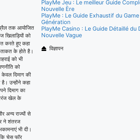
PlayMe Jeu : Le meilleur Guide Comp
Nouvelle Ère
PlayMe : Le Guide Exhaustif du Game
Génération
 अप्रैल तक आयोजित
PlayMe Casino : Le Guide Détaillé du 
Nouvelle Vague
रंज खिलाड़ियों को
ित करते हुए कहा
विज्ञापन
 ताकत के होते है।
गहराई को भी
रणनीति को
न केवल दिमाग की
है। उन्होंने कहा
पने दिमाग का
तरंज खेल के
और अन्य राज्यों से
र ने शंतरज
शुभकामनाएं भी दी।
 कि चेस फॉर