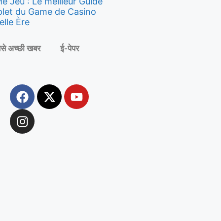
e Jeu : Le meilleur Guide
let du Game de Casino
lle Ère
से अच्छी खबर
ई-पेपर