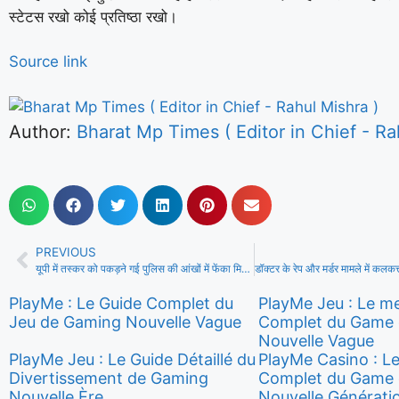
स्टेटस रखो कोई प्रतिष्ठा रखो।
Source link
Author:
Bharat Mp Times ( Editor in Chief - Ra
PREVIOUS
यूपी में तस्कर को पकड़ने गई पुलिस की आंखों में फेंका मिर्च का पाउडर, भीड़ ने घेरकर पीटा और फाड़ दी वर्दी
PlayMe : Le Guide Complet du
PlayMe Jeu : Le me
Jeu de Gaming Nouvelle Vague
Complet du Game 
Nouvelle Vague
PlayMe Jeu : Le Guide Détaillé du
PlayMe Casino : L
Divertissement de Gaming
Complet du Game 
Nouvelle Ère
Nouvelle Générati