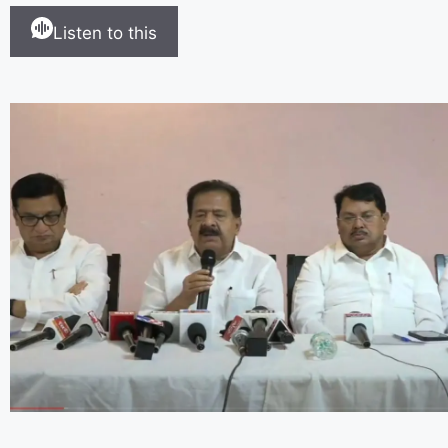
Listen to this