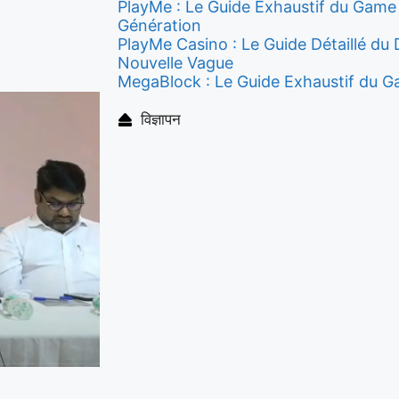
PlayMe : Le Guide Exhaustif du Game
Génération
PlayMe Casino : Le Guide Détaillé du 
Nouvelle Vague
MegaBlock : Le Guide Exhaustif du G
विज्ञापन