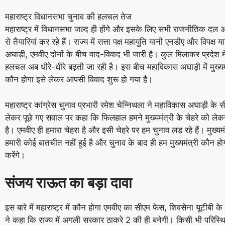
महाराष्ट्र विधानसभा चुनाव की हलचल तेज
महाराष्ट्र में विधानसभा जल्द ही होंगे और इसके लिए सभी राजनीतिक द
से तैयारियां कर रहे हैं। राज्य में सत्ता पक्ष महायुति यानी एनडीए और विपक्ष
अघाड़ी, एमवीए दोनों के बीच वाद-विवाद भी जारी है। कुल मिलाकर प्रदेश 
हलचल अब धीरे-धीरे बढ़ती जा रही है। इस बीच महाविकास अघाड़ी में मुख्यम
कौन होगा इसे लेकर आपसी विवाद शुरू हो गया है।
महाराष्ट्र कांग्रेस चुनाव प्रभारी रमेश चेन्निथला ने महाविकास अघाड़ी के स
लेकर पूछे गए सवाल पर कहा कि फिलहाल हमने मुख्यमंत्री के चेहरे को ले
है। एमवीए ही हमारा चेहरा है और इसी चेहरे पर हम चुनाव लड़ रहे हैं। मुख्यमं
हमारी कोई बातचीत नहीं हुई है और चुनाव के बाद ही हम मुख्यमंत्री कौन हो
करेंगे।
संजय राऊत का बड़ा दावा
इस बारे में महाराष्ट्र में कौन होगा एमवीए का सीएम फेस, शिवसेना यूटीबी 
ने कहा कि राज्य में अगली सरकार ठाकरे 2 की ही बनेगी। किसी भी परिस्थिति म