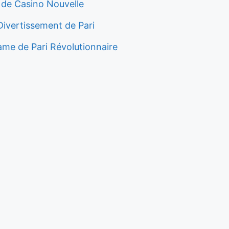
 de Casino Nouvelle
Divertissement de Pari
ame de Pari Révolutionnaire