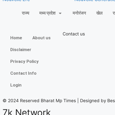
राज्य
मध्य प्रदेश
मनोरंजन
खेल
र
Contact us
Home
About us
Disclaimer
Privacy Policy
Contact Info
Login
© 2024 Reserved Bharat Mp Times | Designed by
Bes
7k Network