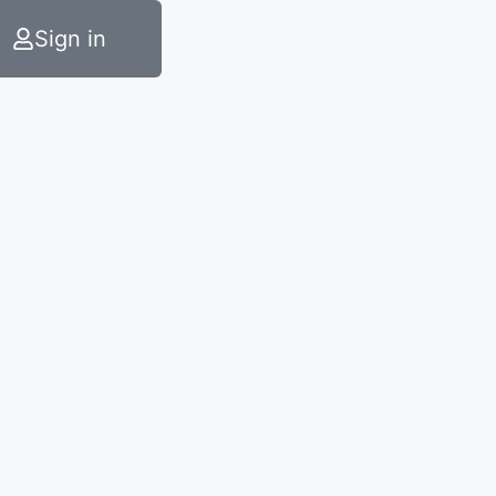
Sign in