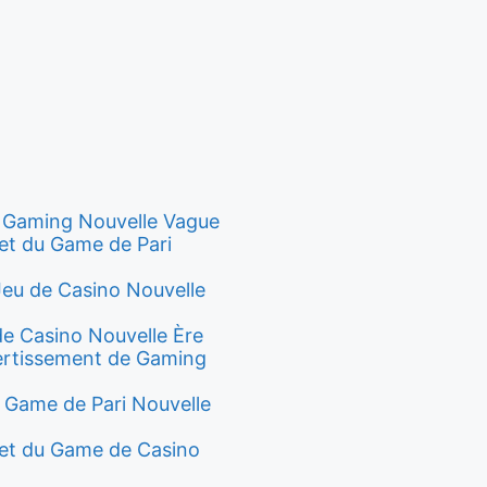
e Gaming Nouvelle Vague
et du Game de Pari
 Jeu de Casino Nouvelle
de Casino Nouvelle Ère
vertissement de Gaming
 Game de Pari Nouvelle
let du Game de Casino