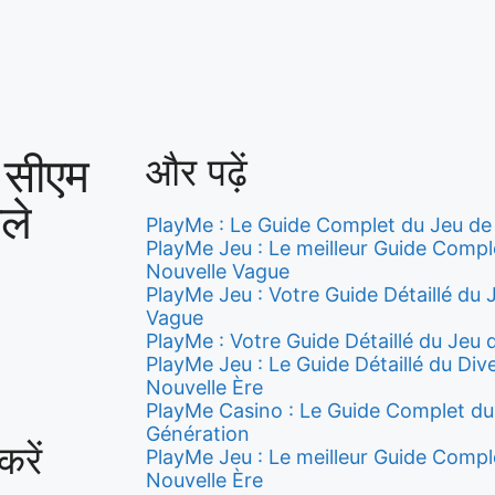
ा सीएम
और पढ़ें
ले
PlayMe : Le Guide Complet du Jeu d
PlayMe Jeu : Le meilleur Guide Compl
Nouvelle Vague
PlayMe Jeu : Votre Guide Détaillé du
Vague
PlayMe : Votre Guide Détaillé du Jeu 
PlayMe Jeu : Le Guide Détaillé du Di
Nouvelle Ère
PlayMe Casino : Le Guide Complet du
Génération
रें
PlayMe Jeu : Le meilleur Guide Comp
Nouvelle Ère