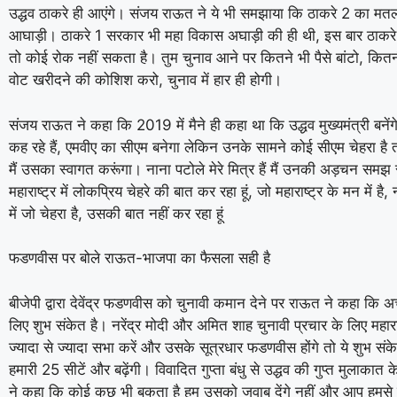
उद्धव ठाकरे ही आएंगे। संजय राऊत ने ये भी समझाया कि ठाकरे 2 का म
आघाड़ी। ठाकरे 1 सरकार भी महा विकास अघाड़ी की ही थी, इस बार ठाकर
तो कोई रोक नहीं सकता है। तुम चुनाव आने पर कितने भी पैसे बांटो, कि
वोट खरीदने की कोशिश करो, चुनाव में हार ही होगी।
संजय राऊत ने कहा कि 2019 में मैने ही कहा था कि उद्धव मुख्यमंत्री बनेंग
कह रहे हैं, एमवीए का सीएम बनेगा लेकिन उनके सामने कोई सीएम चेहरा है तो ब
मैं उसका स्वागत करूंगा। नाना पटोले मेरे मित्र हैं मैं उनकी अड़चन समझ स
महाराष्ट्र में लोकप्रिय चेहरे की बात कर रहा हूं, जो महाराष्ट्र के मन में है
में जो चेहरा है, उसकी बात नहीं कर रहा हूं
फडणवीस पर बोले राऊत-भाजपा का फैसला सही है
बीजेपी द्वारा देवेंद्र फडणवीस को चुनावी कमान देने पर राऊत ने कहा कि अच्
लिए शुभ संकेत है। नरेंद्र मोदी और अमित शाह चुनावी प्रचार के लिए महारा
ज्यादा से ज्यादा सभा करें और उसके सूत्रधार फडणवीस होंगे तो ये शुभ संक
हमारी 25 सीटें और बढ़ेंगी। विवादित गुप्ता बंधु से उद्धव की गुप्त मुलाका
ने कहा कि कोई कुछ भी बकता है हम उसको जवाब देंगे नहीं और आप हमसे स