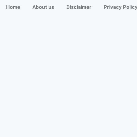
Home
About us
Disclaimer
Privacy Polic