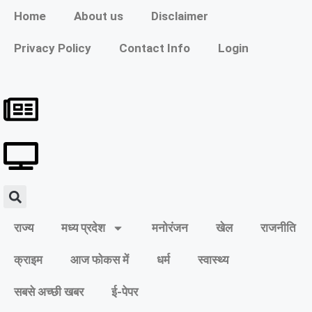
Home
About us
Disclaimer
Privacy Policy
Contact Info
Login
राज्य
मध्य प्रदेश
मनोरंजन
खेल
राजनीति
क्राइम
आज फोकस में
धर्म
स्वास्थ्य
सबसे अच्छी खबर
ई-पेपर