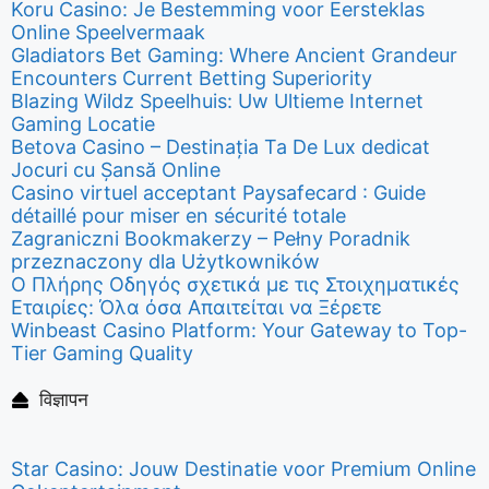
Koru Casino: Je Bestemming voor Eersteklas
Online Speelvermaak
Gladiators Bet Gaming: Where Ancient Grandeur
Encounters Current Betting Superiority
Blazing Wildz Speelhuis: Uw Ultieme Internet
Gaming Locatie
Betova Casino – Destinația Ta De Lux dedicat
Jocuri cu Șansă Online
Casino virtuel acceptant Paysafecard : Guide
détaillé pour miser en sécurité totale
Zagraniczni Bookmakerzy – Pełny Poradnik
przeznaczony dla Użytkowników
Ο Πλήρης Οδηγός σχετικά με τις Στοιχηματικές
Εταιρίες: Όλα όσα Απαιτείται να Ξέρετε
Winbeast Casino Platform: Your Gateway to Top-
Tier Gaming Quality
विज्ञापन
Star Casino: Jouw Destinatie voor Premium Online