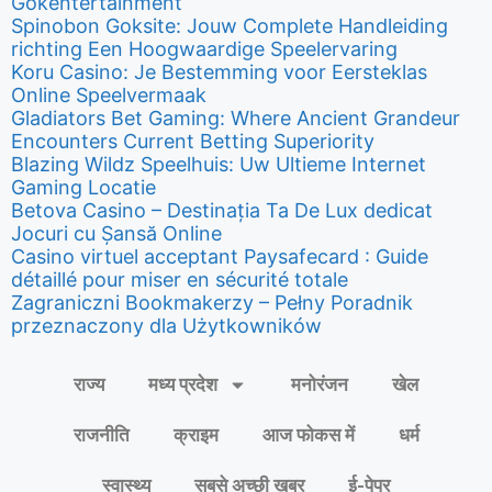
Gokentertainment
Spinobon Goksite: Jouw Complete Handleiding
richting Een Hoogwaardige Speelervaring
Koru Casino: Je Bestemming voor Eersteklas
Online Speelvermaak
Gladiators Bet Gaming: Where Ancient Grandeur
Encounters Current Betting Superiority
Blazing Wildz Speelhuis: Uw Ultieme Internet
Gaming Locatie
Betova Casino – Destinația Ta De Lux dedicat
Jocuri cu Șansă Online
Casino virtuel acceptant Paysafecard : Guide
détaillé pour miser en sécurité totale
Zagraniczni Bookmakerzy – Pełny Poradnik
przeznaczony dla Użytkowników
राज्य
मध्य प्रदेश
मनोरंजन
खेल
राजनीति
क्राइम
आज फोकस में
धर्म
स्वास्थ्य
सबसे अच्छी खबर
ई-पेपर